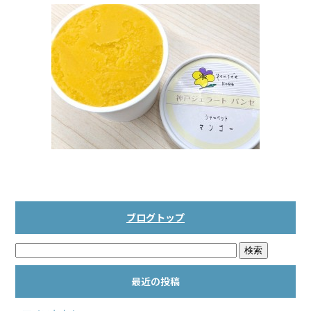
b
o
o
k
ブログトップ
最近の投稿