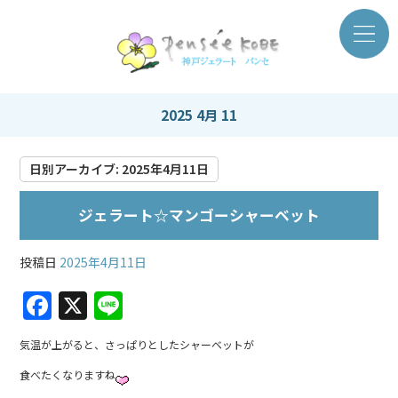
2025 4月 11
日別アーカイブ:
2025年4月11日
ジェラート☆マンゴーシャーベット
投稿日
2025年4月11日
F
X
Li
a
n
気温が上がると、さっぱりとしたシャーベットが
c
e
食べたくなりますね
e