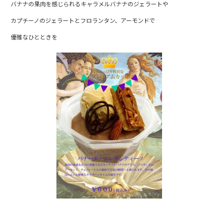
バナナの果肉を感じられるキャラメルバナナのジェラートや
b
カプチーノのジェラートとフロランタン、アーモンドで
o
o
優雅なひとときを
k