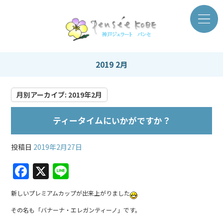
2019 2月
月別アーカイブ:
2019年2月
ティータイムにいかがですか？
投稿日
2019年2月27日
F
X
Li
a
n
新しいプレミアムカップが出来上がりました
c
e
その名も「バナーナ・エレガンティーノ」です。
e