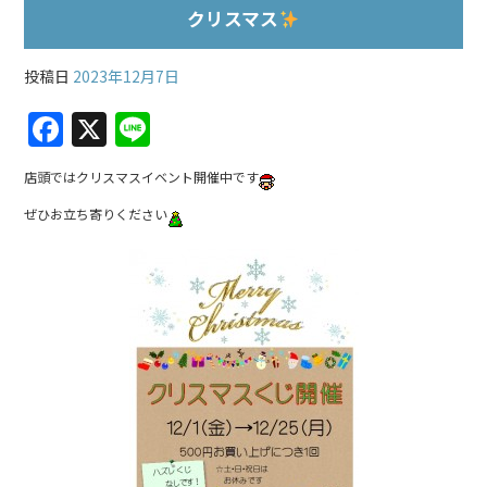
クリスマス
投稿日
2023年12月7日
F
X
Li
a
n
店頭ではクリスマスイベント開催中です
c
e
ぜひお立ち寄りください
e
b
o
o
k