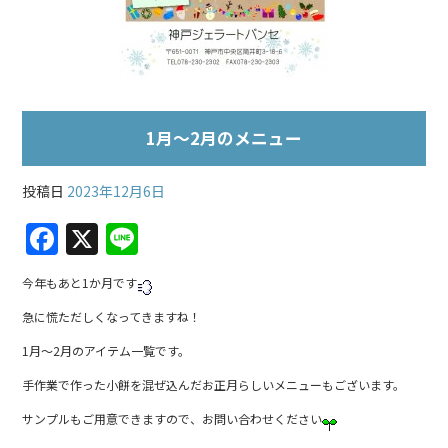
1月～2月のメニュー
投稿日
2023年12月6日
F
X
Li
a
n
今年もあと1か月です
c
e
急に慌ただしくなってきますね！
e
1月～2月のアイテム一覧です。
b
手作業で作った小餅を混ぜ込んだお正月らしいメニューもございます。
o
o
サンプルもご用意できますので、お問い合わせください