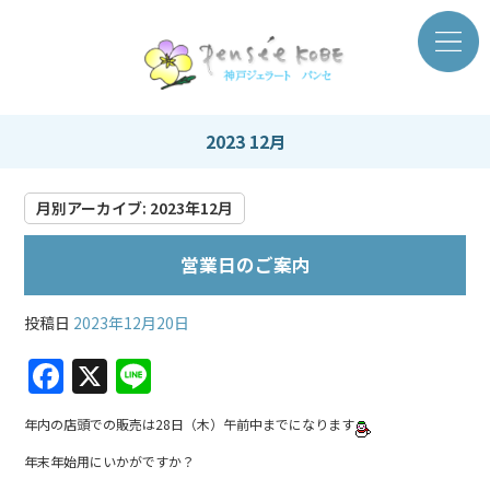
2023 12月
月別アーカイブ:
2023年12月
営業日のご案内
投稿日
2023年12月20日
F
X
Li
a
n
年内の店頭での販売は28日（木）午前中までになります
c
e
年末年始用にいかがですか？
e