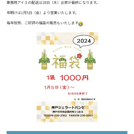
業務用アイスの配送は28日（木）出荷が最終になります。
b
年明けは1月5日（金）より営業いたします。
o
o
毎年恒例、ご好評の福袋の販売もいたします
k