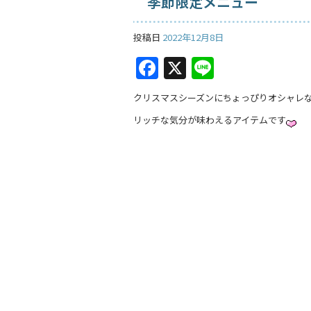
季節限定メニュー
投稿日
2022年12月8日
F
X
Li
a
n
クリスマスシーズンにちょっぴりオシャレ
c
e
リッチな気分が味わえるアイテムです
e
b
o
o
k