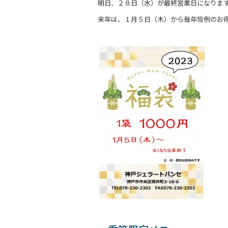
明日、２８日（水）が最終営業日になりま
e
来年は、１月５日（木）から毎年恒例のお
b
o
o
k