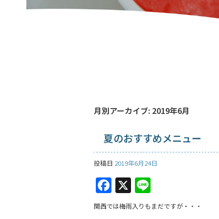
月別アーカイブ:
2019年6月
夏のおすすめメニュー
投稿日
2019年6月24日
F
X
Li
a
n
関西では梅雨入りもまだですが・・・
c
e