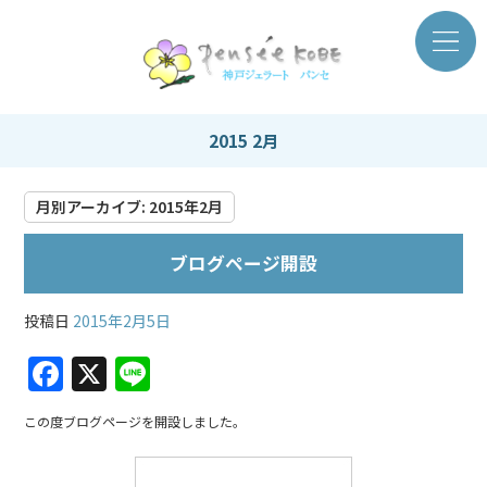
2015 2月
月別アーカイブ:
2015年2月
ブログページ開設
投稿日
2015年2月5日
F
X
Li
a
n
この度ブログページを開設しました。
c
e
e