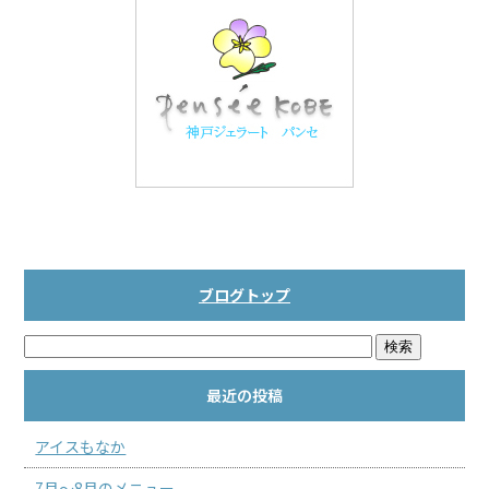
b
o
o
k
ブログトップ
最近の投稿
アイスもなか
7月～8月のメニュー