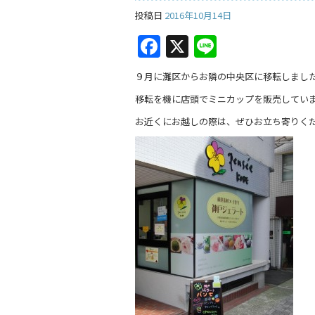
投稿日
2016年10月14日
F
X
Li
a
n
９月に灘区からお隣の中央区に移転しまし
c
e
移転を機に店頭でミニカップを販売してい
e
お近くにお越しの際は、ぜひお立ち寄りく
b
o
o
k