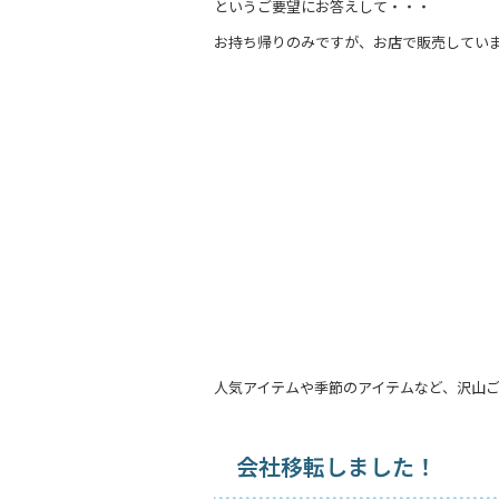
というご要望にお答えして・・・
e
お持ち帰りのみですが、お店で販売してい
b
o
o
k
人気アイテムや季節のアイテムなど、沢山
会社移転しました！