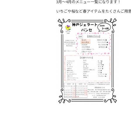
3月～4月のメニュー一覧になります！
e
いちごや桜など春アイテムをたくさんご用
b
o
o
k