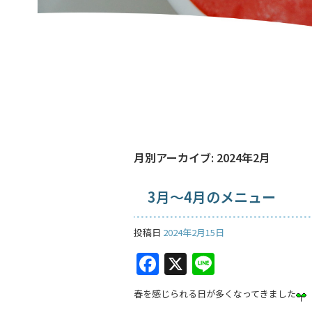
月別アーカイブ:
2024年2月
3月～4月のメニュー
投稿日
2024年2月15日
F
X
Li
a
n
春を感じられる日が多くなってきました
c
e