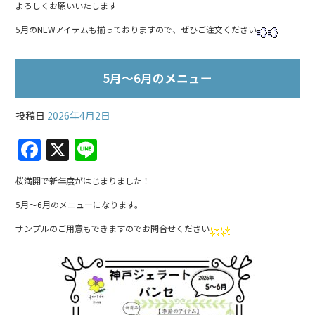
よろしくお願いいたします
b
5月のNEWアイテムも揃っておりますので、ぜひご注文ください
o
o
k
5月～6月のメニュー
投稿日
2026年4月2日
F
X
Li
a
n
桜満開で新年度がはじまりました！
c
e
5月～6月のメニューになります。
e
サンプルのご用意もできますのでお問合せください
b
o
o
k