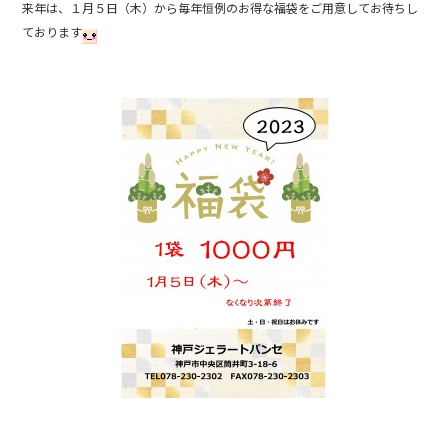
来年は、１月５日（木）から毎年恒例のお得な福袋をご用意してお待ちし
b
ております
o
o
k