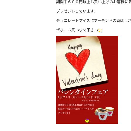
期間中６００円以上お買い上げのお客様に
e
プレゼントしています。
b
チョコレートアイスにアーモンドの香ばし
o
ぜひ、お買い求め下さい
o
k