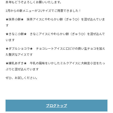
本年もどうぞよろしくお願いいたします。
b
1月からの新メニューが２Lサイズでご用意できました！
o
o
★抹茶小餅★ 抹茶アイスにやわらかい餅（ぎゅうひ）を混ぜ込んでいま
す
k
★きなこ小餅★ きなこアイスにやわらかい餅（ぎゅうひ）を混ぜ込んで
います
★ダブルショコラ★ チョコレートアイスに口どけの良い生チョコを加え
た贅沢なアイスです
★練乳あずき★ 牛乳の風味をいかしたミルクアイスに大納言小豆をたっ
ぷりと混ぜ込んでいます
ぜひ、お試しください。
ブログトップ