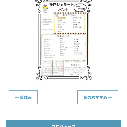
b
o
o
k
←
夏休み
秋のおすすめ
→
ブログトップ