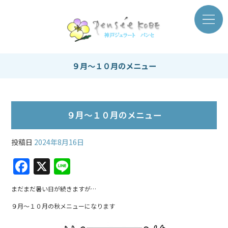
９月～１０月のメニュー
９月～１０月のメニュー
投稿日
2024年8月16日
F
X
Li
a
n
まだまだ暑い日が続きますが…
c
e
９月～１０月の秋メニューになります
e