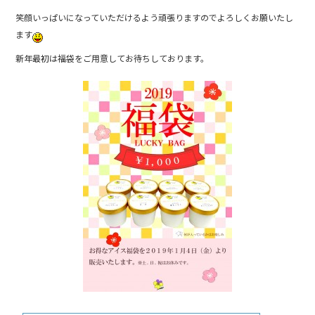
b
笑顔いっぱいになっていただけるよう頑張りますのでよろしくお願いたし
o
ます
o
新年最初は福袋をご用意してお待ちしております。
k