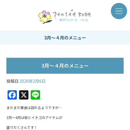
3月～４月のメニュー
3月～４月のメニュー
投稿日
2026年2月6日
F
X
Li
a
n
まだまだ寒波は訪れるようですが…
c
e
3月～4月は桜とイチゴのアイテムが
e
盛りだくさんです！